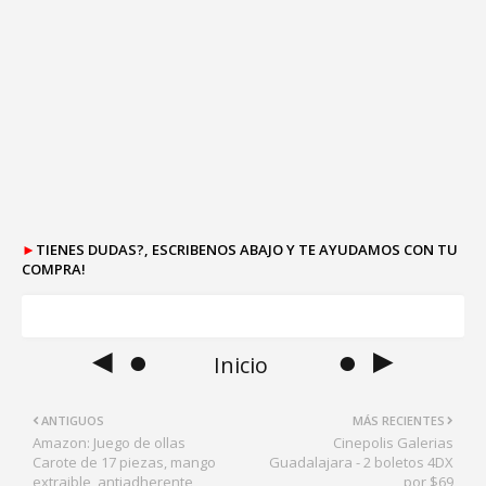
►
TIENES DUDAS?, ESCRIBENOS ABAJO Y TE AYUDAMOS CON TU
COMPRA!
◄ ●
● ►
Inicio
ANTIGUOS
MÁS RECIENTES
Amazon: Juego de ollas
Cinepolis Galerias
Carote de 17 piezas, mango
Guadalajara - 2 boletos 4DX
extraible, antiadherente
por $69