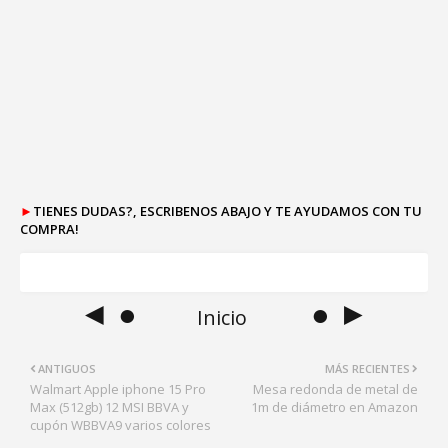
►
TIENES DUDAS?, ESCRIBENOS ABAJO Y TE AYUDAMOS CON TU
COMPRA!
◄ ●
● ►
Inicio
ANTIGUOS
MÁS RECIENTES
Walmart Apple iphone 15 Pro
Mesa redonda de metal de
Max (512gb) 12 MSI BBVA y
1m de diámetro en Amazon
cupón WBBVA9 varios colores