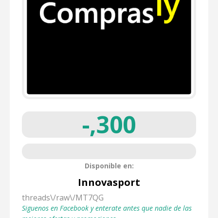
-,300
Disponible en:
Innovasport
threads\/raw\/MT7QG
Siguenos en Facebook y enterate antes que nadie de las