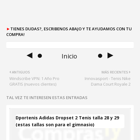
►
TIENES DUDAS?, ESCRIBENOS ABAJO Y TE AYUDAMOS CON TU
COMPRA!
◄ ●
● ►
Inicio
ANTIGUOS
MÁS RECIENTES
Windscribe VPN: 1 Año Pro
Innovasport - Tenis Nike
GRATIS (nuevos clientes)
Dama Court Royale 2
TAL VEZ TE INTERESEN ESTAS ENTRADAS
Dportenis Adidas Dropset 2 Tenis talla 28 y 29
(estas tallas son para el gimnasio)