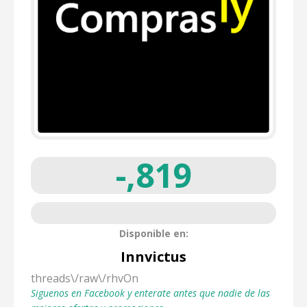
-,819
Disponible en:
Innvictus
threads\/raw\/rhvOn
Siguenos en Facebook y enterate antes que nadie de las