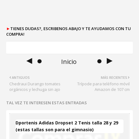
►
TIENES DUDAS?, ESCRIBENOS ABAJO Y TE AYUDAMOS CON TU
COMPRA!
◄ ●
● ►
Inicio
ANTIGUOS
MÁS RECIENTES
Chedraui Durango tomates
Trípode para teléfono móvil
orgánicos y lechuga sin ajo
Amazon de 107 cm
TAL VEZ TE INTERESEN ESTAS ENTRADAS
Dportenis Adidas Dropset 2 Tenis talla 28 y 29
(estas tallas son para el gimnasio)