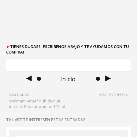
►
TIENES DUDAS?, ESCRIBENOS ABAJO Y TE AYUDAMOS CON TU
COMPRA!
◄ ●
● ►
Inicio
ANTIGUOS
MÁS RECIENTES
Walmart: Armaf club de nuit
intense Edp for woman 105 ml
TAL VEZ TE INTERESEN ESTAS ENTRADAS