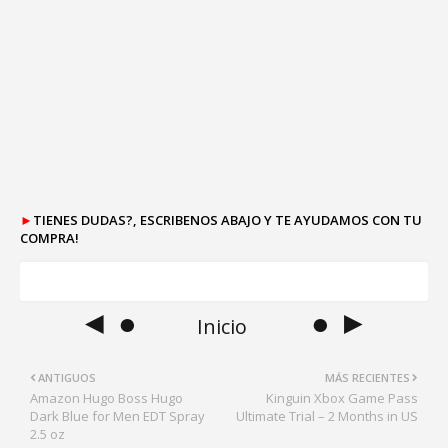
►
TIENES DUDAS?, ESCRIBENOS ABAJO Y TE AYUDAMOS CON TU
COMPRA!
◄ ●
● ►
Inicio
ANTIGUOS
MÁS RECIENTES
Amazon Hugo Boss Hugo
Kinguin Xbox Game Pass
Dark Blue for Men EDT Spray
Ultimate Trial – 2 Months in US
2.5 oz