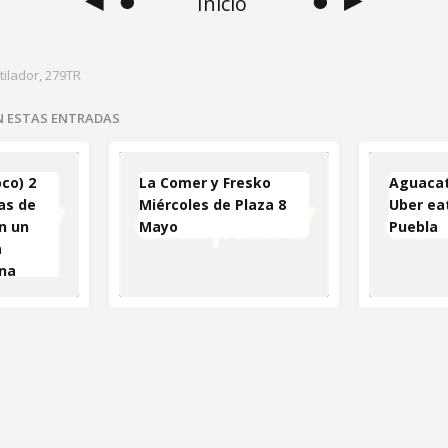
Inicio
tilador, 279TR
EN ESTAS ENTRADAS
co) 2
La Comer y Fresko
Aguacat
as de
Miércoles de Plaza 8
Uber ea
n un
Mayo
Puebla
a
ona