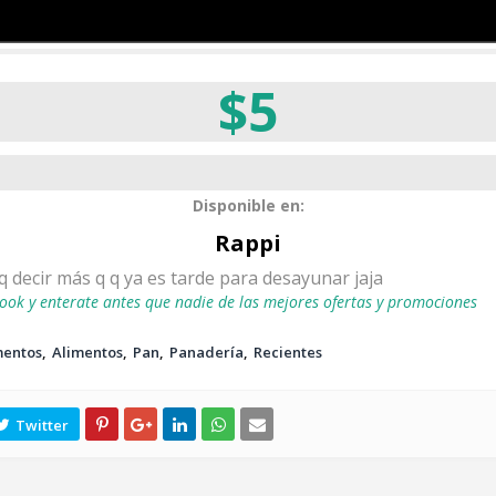
$5
Disponible en:
Rappi
 decir más q q ya es tarde para desayunar jaja
ook y enterate antes que nadie de las mejores ofertas y promociones
mentos
Alimentos
Pan
Panadería
Recientes