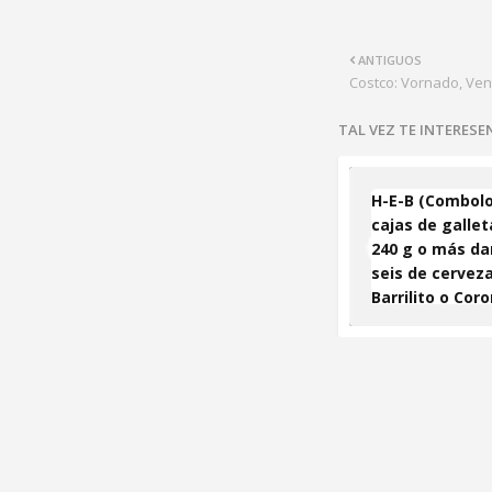
ANTIGUOS
Costco: Vornado, Ven
TAL VEZ TE INTERES
H-E-B (Combolo
cajas de gallet
240 g o más da
seis de cervez
Barrilito o Cor