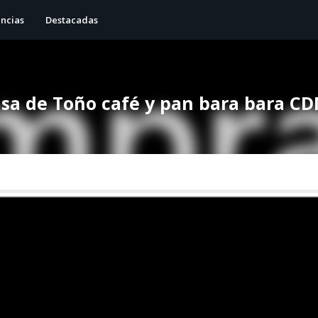
ncias
Destacadas
casa de Toño café y pan bara bara C