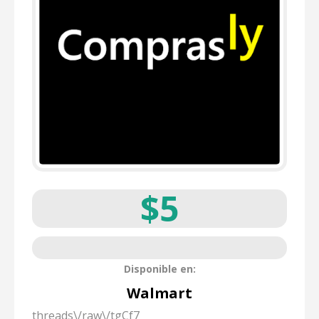
$5
Disponible en:
Walmart
threads\/raw\/tgCf7