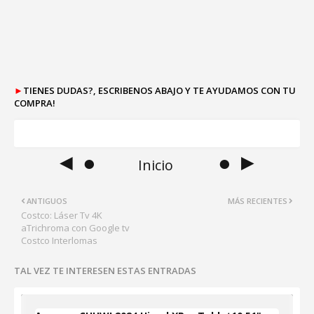
►
TIENES DUDAS?, ESCRIBENOS ABAJO Y TE AYUDAMOS CON TU
COMPRA!
◄ ●
● ►
Inicio
ANTIGUOS
MÁS RECIENTES
Costco: Láser Tv 4K
aTrichroma con Google tv
Costco Interlomas
TAL VEZ TE INTERESEN ESTAS ENTRADAS