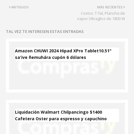
ANTIGUOS
MÁS RECIENTES
Costco: T-fal, Plancha de
vapor Ultragliss de 1800 W
TAL VEZ TE INTERESEN ESTAS ENTRADAS
Amazon CHUWI 2024 Hipad XPro Tablet10.51"
sa'ive ñemuhára cupón 6 dólares
Liquidación Walmart Chilpancingo $1400
Cafetera Oster para espresso y capuchino