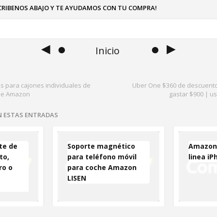
SCRIBENOS ABAJO Y TE AYUDAMOS CON TU COMPRA!
◄ ●
● ►
Inicio
 para cajones individuales de
Uber One $360 de descuent
 de Amazon
gastar $900 | u
EN ESTAS ENTRADAS
te de
Soporte magnético
Amazon:
to,
para teléfono móvil
linea iP
ro o
para coche Amazon
LISEN