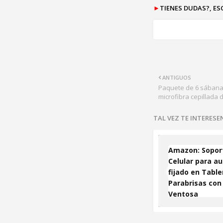
►
TIENES DUDAS?, E
ANTIGUOS
Paquete de 6 sábanas
microfibra cepillada
TAL VEZ TE INTERES
Amazon: Sopor
Celular para au
fijado en Table
Parabrisas con
Ventosa