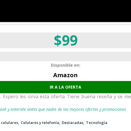
$99
Disponible en:
Amazon
IR A LA OFERTA
 Espero les sirva esta oferta. Tiene buena reseña y se m
ook y enterate antes que nadie de las mejores ofertas y promociones
 celulares
Celulares y telefonía
Destacadas
Tecnología