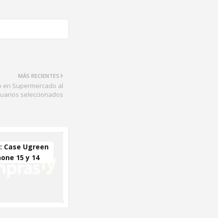
MÁS RECIENTES
o en Supermercado al
suarios seleccionados
 Case Ugreen
hone 15 y 14