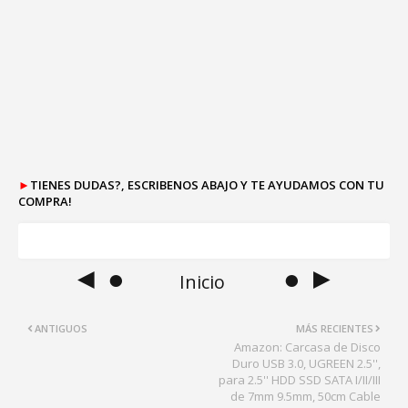
►
TIENES DUDAS?, ESCRIBENOS ABAJO Y TE AYUDAMOS CON TU
COMPRA!
◄ ●
● ►
Inicio
ANTIGUOS
MÁS RECIENTES
Amazon: Carcasa de Disco
Duro USB 3.0, UGREEN 2.5'',
para 2.5'' HDD SSD SATA I/II/III
de 7mm 9.5mm, 50cm Cable