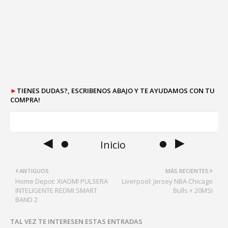
►
TIENES DUDAS?, ESCRIBENOS ABAJO Y TE AYUDAMOS CON TU
COMPRA!
◄ ●
● ►
Inicio
ANTIGUOS
MÁS RECIENTES
Home Depot: XIAOMI PULSERA
Liverpool: Jersey NBA Chicago
INTELIGENTE REDMI SMART
Bulls + 20MSI
BAND 2
TAL VEZ TE INTERESEN ESTAS ENTRADAS