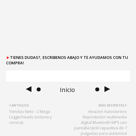
►
TIENES DUDAS?, ESCRIBENOS ABAJO Y TE AYUDAMOS CON TU
COMPRA!
◄ ●
● ►
Inicio
ANTIGUOS
MÁS RECIENTES
Tiendas Neto - 2 Mega
Amazon Autostereos
Loggerheads (victoria y
Reproductor multimedia
corona)
digital Bluetooth MP5 con
pantalla táctil capacitiva de 7
pulgadas para automóvil