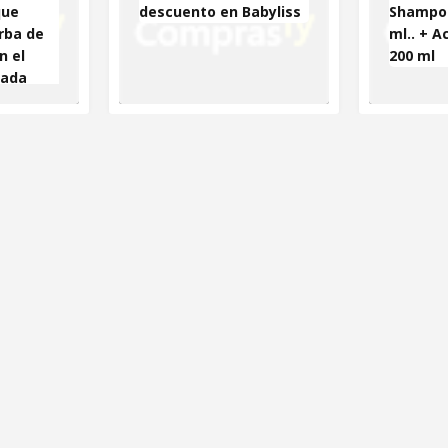
que
descuento en Babyliss
Shampoo
rba de
ml.. + A
n el
200 ml
rada