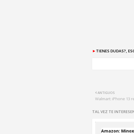
►
TIENES DUDAS?, E
ANTIGUOS
Walmart: iPhone 13 r
TAL VEZ TE INTERES
Amazon: Minoxi