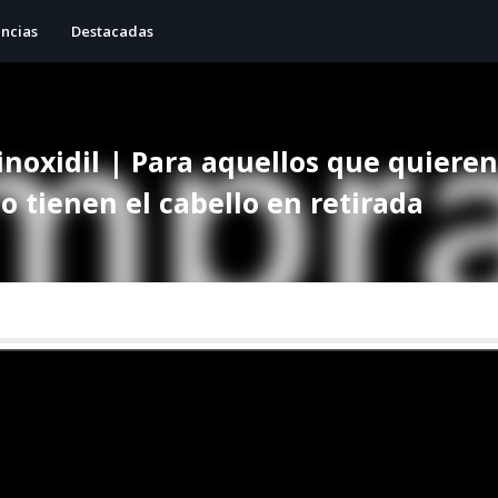
ncias
Destacadas
noxidil | Para aquellos que quiere
o tienen el cabello en retirada