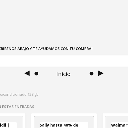
SCRIBENOS ABAJO Y TE AYUDAMOS CON TU COMPRA!
◄ ●
● ►
Inicio
eacondicionado 128 gb
EN ESTAS ENTRADAS
dil |
Sally hasta 40% de
Walmart