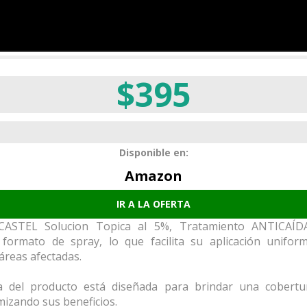
$395
Disponible en:
Amazon
IR A LA OFERTA
CASTEL Solucion Topica al 5%, Tratamiento ANTICAÍDA
 formato de spray, lo que facilita su aplicación unifor
 áreas afectadas.
ia del producto está diseñada para brindar una cobertu
mizando sus beneficios.