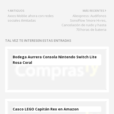
ANTIGUOS
MÁS RECIENTES
Axios Moblie ahora con redes
Aliexpress: Audifonos
sociales ilimitadas
SonoFlow 1more Hi-res,
Cancelación de ruido y hasta
70 horas de bateria
TAL VEZ TE INTERESEN ESTAS ENTRADAS
Bodega Aurrera Consola Nintendo Switch Lite
Rosa Coral
Casco LEGO Capitán Rex en Amazon