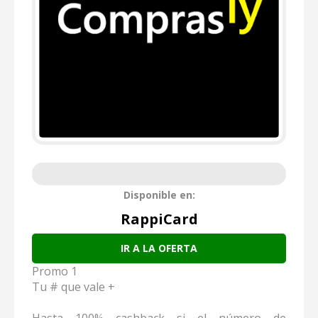
Disponible en:
RappiCard
IR A LA OFERTA
Promo 1
Tu # que vale +