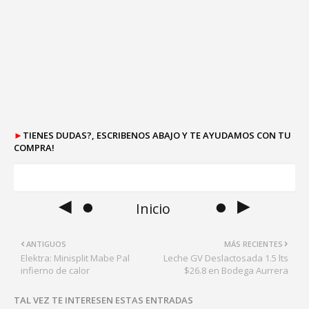
►
TIENES DUDAS?, ESCRIBENOS ABAJO Y TE AYUDAMOS CON TU
COMPRA!
◄ ●
● ►
Inicio
ANTIGUOS
MÁS RECIENTES
Elektra: Minisplit Mabe Pal
Leche GV Deslactosada 1.5 lts
infierno de calor
$26.8 en Bodega Aurrera
TAL VEZ TE INTERESEN ESTAS ENTRADAS