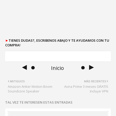
►
TIENES DUDAS?, ESCRIBENOS ABAJO Y TE AYUDAMOS CON TU
COMPRA!
◄ ●
● ►
Inicio
ANTIGUOS
MÁS RECIENTES
Amazon Anker Motion Boom
Avira Prime 3 meses GRATIS
Soundcore Speaker
Incluye VPN
TAL VEZ TE INTERESEN ESTAS ENTRADAS